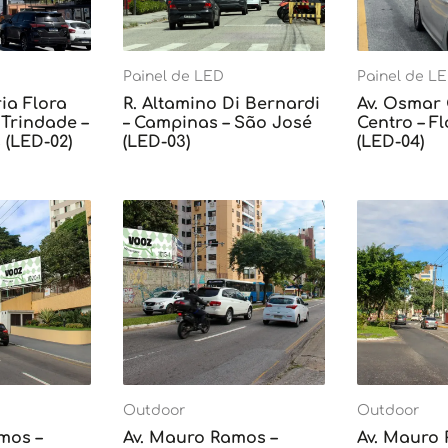
Painel de LED
Painel de L
ia Flora
R. Altamino Di Bernardi
Av. Osmar
Trindade –
– Campinas – São José
Centro – F
 (LED-02)
(LED-03)
(LED-04)
Outdoor
Outdoor
mos –
Av. Mauro Ramos –
Av. Mauro