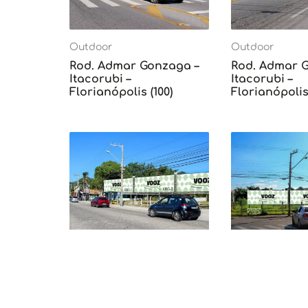
Outdoor
Outdoor
Rod. Admar Gonzaga –
Rod. Admar 
Itacorubi –
Itacorubi –
Florianópolis (100)
Florianópolis 
Outdoor
Outdoor
Av. das Rendeiras –
Av. das Rende