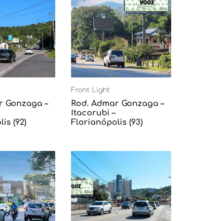
Front Light
r Gonzaga –
Rod. Admar Gonzaga –
Itacorubi –
is (92)
Florianópolis (93)