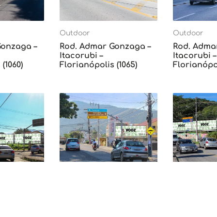
Outdoor
Outdoor
Gonzaga –
Rod. Admar Gonzaga –
Rod. Adma
Itacorubi –
Itacorubi –
(1060)
Florianópolis (1065)
Florianópol
Outdoor
Outdoor
iras –
Centrinho da Lagoa da
Rua Vera L