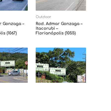
Outdoor
r Gonzaga –
Rod. Admar Gonzaga –
Itacorubi –
is (1067)
Florianópolis (1055)
Outdoor
inhares –
Rua Vera Linhares –