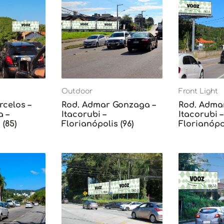
Outdoor
Front Light
rcelos –
Rod. Admar Gonzaga –
Rod. Adma
 –
Itacorubi –
Itacorubi –
 (85)
Florianópolis (96)
Florianópol