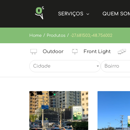
SERVIÇOS
QUEM SO
/
/
Home
Produtos
-27.681503;-48.756002
Outdoor
Front Light
Cidade
Bairro