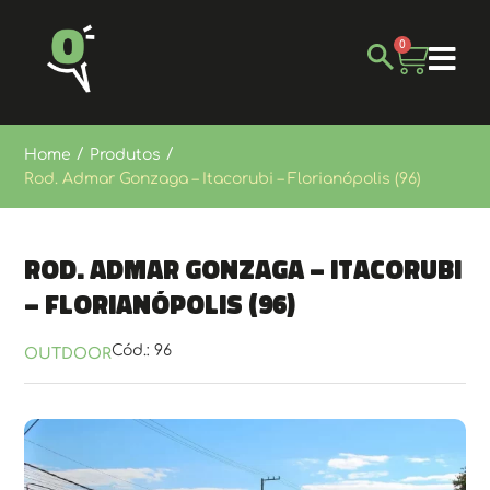
0
/
/
Home
Produtos
Rod. Admar Gonzaga – Itacorubi – Florianópolis (96)
Rod. Admar Gonzaga – Itacorubi
– Florianópolis (96)
Cód.: 96
OUTDOOR