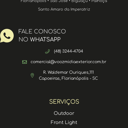
Florianópolis • São José • Biguaçu • Palhoça
Santo Amaro da Imperatriz
FALE CONOSCO
NO
WHATSAPP
(48) 3244-4704
comercial@voozmidiaexterior.com.br
R. Waldemar Ouriques,111
Capoeiras, Florianópolis - SC
SERVIÇOS
Outdoor
Front Light