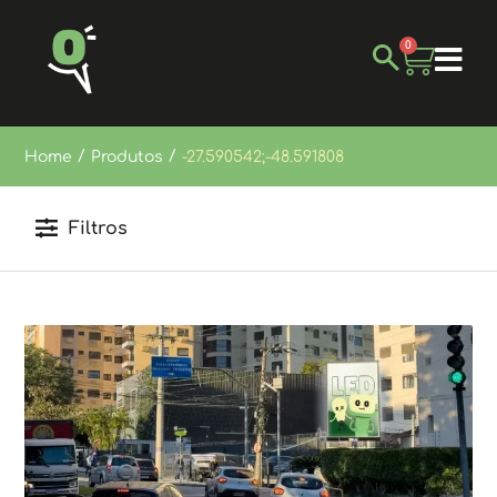
0
/
/
Home
Produtos
-27.590542;-48.591808
Filtros