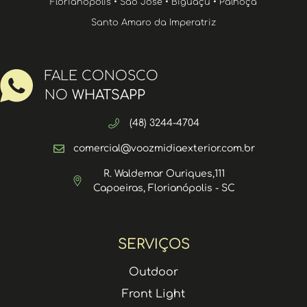
Florianópolis • São José • Biguaçu • Palhoça
Santo Amaro da Imperatriz
FALE CONOSCO
NO
WHATSAPP
(48) 3244-4704
comercial@voozmidiaexterior.com.br
R. Waldemar Ouriques,111
Capoeiras, Florianópolis - SC
SERVIÇOS
Outdoor
Front Light