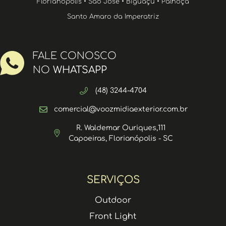
Florianópolis • São José • Biguaçu • Palhoça
Santo Amaro da Imperatriz
FALE CONOSCO
NO
WHATSAPP
(48) 3244-4704
comercial@voozmidiaexterior.com.br
R. Waldemar Ouriques,111
Capoeiras, Florianópolis - SC
SERVIÇOS
Outdoor
Front Light