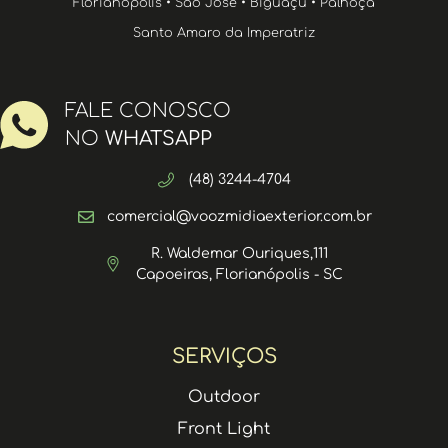
Florianópolis • São José • Biguaçu • Palhoça
Santo Amaro da Imperatriz
FALE CONOSCO
NO
WHATSAPP
(48) 3244-4704
comercial@voozmidiaexterior.com.br
R. Waldemar Ouriques,111
Capoeiras, Florianópolis - SC
SERVIÇOS
Outdoor
Front Light