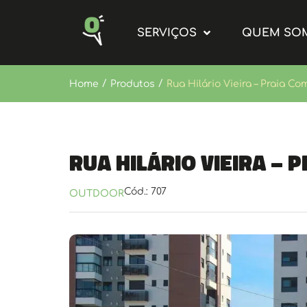
SERVIÇOS
QUEM SO
/
/
Home
Produtos
Rua Hilário Vieira – Praia Co
Rua Hilário Vieira – 
Cód.: 707
OUTDOOR