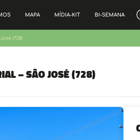
MOS
MAPA
MÍDIA-KIT
BI-SEMANA
 José (728)
ial – São José (728)