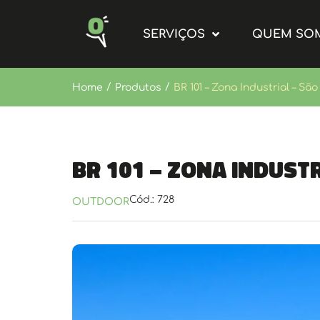
SERVIÇOS
QUEM SO
/
/
Home
Produtos
BR 101 – Zona Industrial – São
BR 101 – Zona Industr
Cód.: 728
OUTDOOR