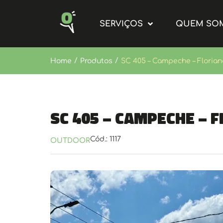
SERVIÇOS
QUEM SO
/
/
Home
Produtos
SC 405 – Campeche – Florianóp
SC 405 – Campeche – F
Cód.: 1117
OUTDOOR