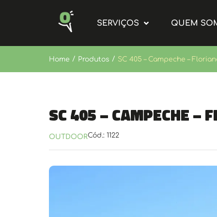
SERVIÇOS
QUEM SO
/
/
Home
Produtos
SC 405 – Campeche – Florianó
SC 405 – Campeche – F
Cód.: 1122
OUTDOOR