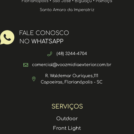
Florianópolis • São José • Biguaçu • Palhoça
Santo Amaro da Imperatriz
FALE CONOSCO
NO
WHATSAPP
(48) 3244-4704
comercial@voozmidiaexterior.com.br
R. Waldemar Ouriques,111
Capoeiras, Florianópolis - SC
SERVIÇOS
Outdoor
Front Light