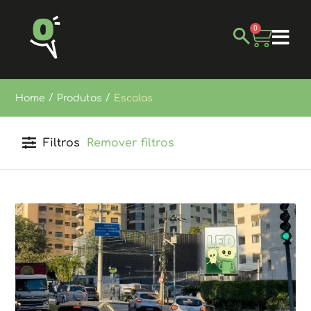
0
/
/
Home
Produtos
Escolas
Filtros
Remover filtros