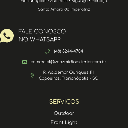
Florianópolis • São José • Biguaçu • Palhoça
Santo Amaro da Imperatriz
FALE CONOSCO
NO
WHATSAPP
(48) 3244-4704
comercial@voozmidiaexterior.com.br
R. Waldemar Ouriques,111
Capoeiras, Florianópolis - SC
SERVIÇOS
Outdoor
Front Light