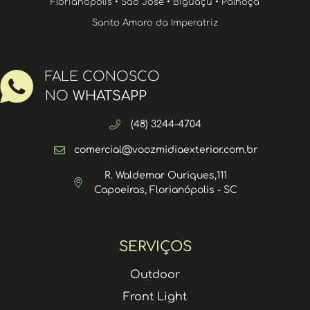
Florianópolis • São José • Biguaçu • Palhoça
Santo Amaro da Imperatriz
FALE CONOSCO
NO
WHATSAPP
(48) 3244-4704
comercial@voozmidiaexterior.com.br
R. Waldemar Ouriques,111
Capoeiras, Florianópolis - SC
SERVIÇOS
Outdoor
Front Light