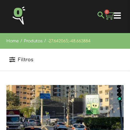
0
/
/
Home
Produtos
-27.642065;-48.663884
Filtros