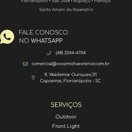
Florianópolis • São José • Biguaçu • Palhoça
Santo Amaro da Imperatriz
FALE CONOSCO
NO
WHATSAPP
(48) 3244-4704
comercial@voozmidiaexterior.com.br
R. Waldemar Ouriques,111
Capoeiras, Florianópolis - SC
SERVIÇOS
Outdoor
Front Light