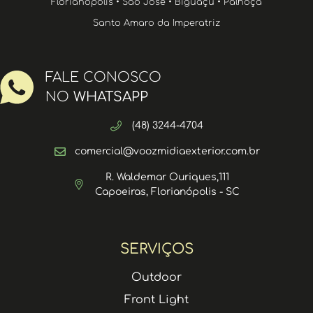
Florianópolis • São José • Biguaçu • Palhoça
Santo Amaro da Imperatriz
FALE CONOSCO
NO
WHATSAPP
(48) 3244-4704
comercial@voozmidiaexterior.com.br
R. Waldemar Ouriques,111
Capoeiras, Florianópolis - SC
SERVIÇOS
Outdoor
Front Light