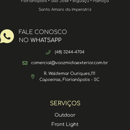
Florianópolis • São José • Biguaçu • Palhoça
Santo Amaro da Imperatriz
FALE CONOSCO
NO
WHATSAPP
(48) 3244-4704
comercial@voozmidiaexterior.com.br
R. Waldemar Ouriques,111
Capoeiras, Florianópolis - SC
SERVIÇOS
Outdoor
Front Light