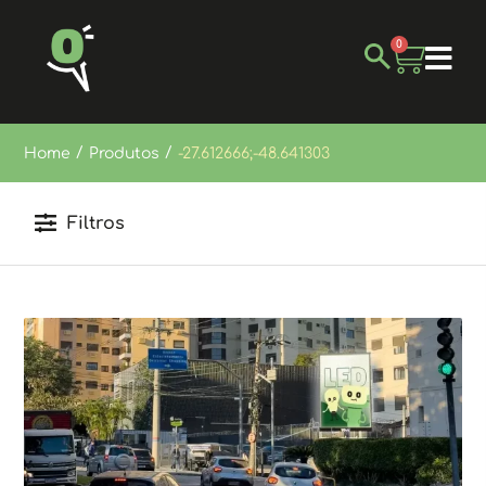
0
/
/
Home
Produtos
-27.612666;-48.641303
Filtros