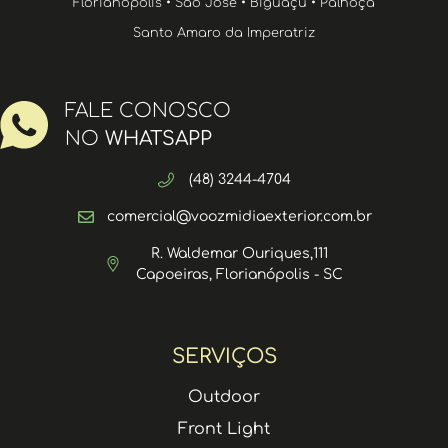
Florianópolis • São José • Biguaçu • Palhoça
Santo Amaro da Imperatriz
FALE CONOSCO
NO
WHATSAPP
(48) 3244-4704
comercial@voozmidiaexterior.com.br
R. Waldemar Ouriques,111
Capoeiras, Florianópolis - SC
SERVIÇOS
Outdoor
Front Light