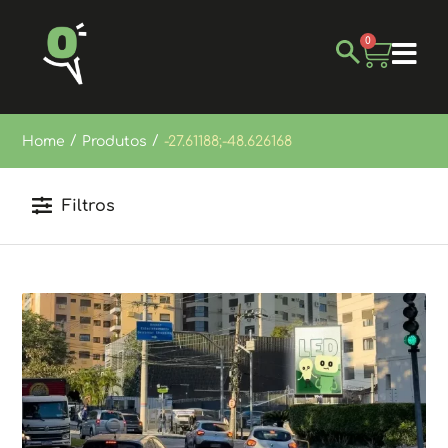
0
/
/
Home
Produtos
-27.61188;-48.626168
Filtros