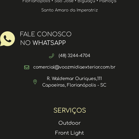
Florianópolis • São José • Biguaçu • Palhoça
Santo Amaro da Imperatriz
FALE CONOSCO
NO
WHATSAPP
(48) 3244-4704
comercial@voozmidiaexterior.com.br
R. Waldemar Ouriques,111
Capoeiras, Florianópolis - SC
SERVIÇOS
Outdoor
Front Light