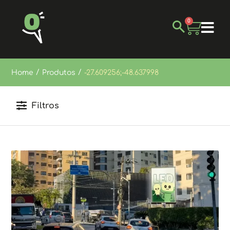
0
/
/
Home
Produtos
-27.609256;-48.637998
Filtros