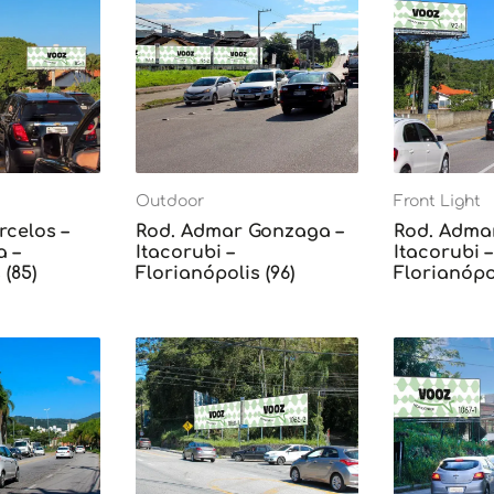
Outdoor
Front Light
rcelos –
Rod. Admar Gonzaga –
Rod. Adma
 –
Itacorubi –
Itacorubi –
 (85)
Florianópolis (96)
Florianópol