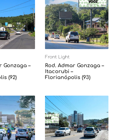
Front Light
r Gonzaga –
Rod. Admar Gonzaga –
Itacorubi –
is (92)
Florianópolis (93)