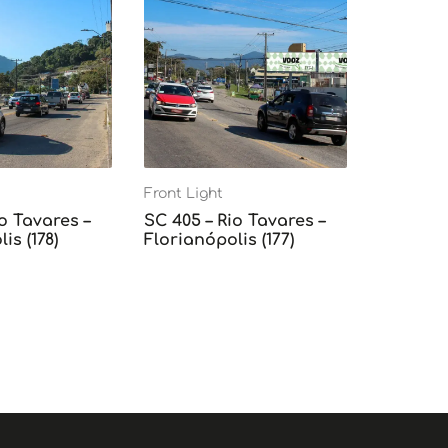
Front Light
o Tavares –
SC 405 – Rio Tavares –
is (178)
Florianópolis (177)