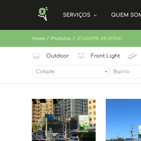
SERVIÇOS
QUEM SO
/
/
Home
Produtos
-27.606998;-48.499041
Outdoor
Front Light
Cidade
Bairro