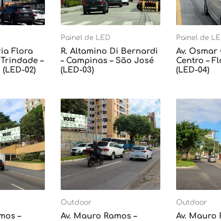
Painel de LED
Painel de L
ia Flora
R. Altamino Di Bernardi
Av. Osmar
Trindade –
– Campinas – São José
Centro – F
 (LED-02)
(LED-03)
(LED-04)
Outdoor
Outdoor
mos –
Av. Mauro Ramos –
Av. Mauro