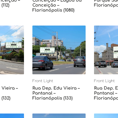
ceição –
Conceição – Lagoa da
Parque Sã
(112)
Conceição –
Florianópol
Florianópolis (1080)
Front Light
Front Light
Vieira –
Rua Dep. Edu Vieira –
Rua Dep. E
Pantanal –
Pantanal –
(132)
Florianópolis (133)
Florianópol