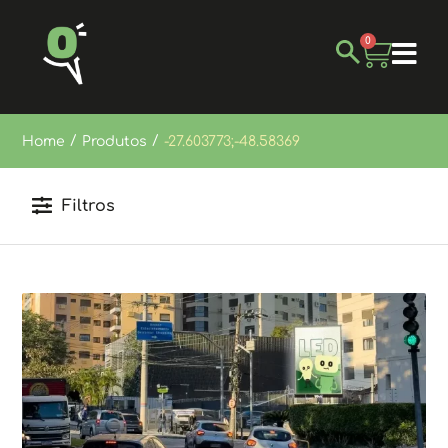
0
/
/
Home
Produtos
-27.603773;-48.58369
Filtros