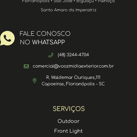
Florianópolis • São José • Biguaçu • Palhoça
Santo Amaro da Imperatriz
FALE CONOSCO
NO
WHATSAPP
(48) 3244-4704
comercial@voozmidiaexterior.com.br
R. Waldemar Ouriques,111
Capoeiras, Florianópolis - SC
SERVIÇOS
Outdoor
Front Light