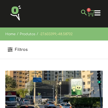
0
/
/
Home
Produtos
-27.603399;-48.58702
Filtros