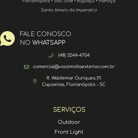
Florianópolis • São José • Biguaçu • Palhoça
Santo Amaro da Imperatriz
FALE CONOSCO
NO
WHATSAPP
(48) 3244-4704
comercial@voozmidiaexterior.com.br
R. Waldemar Ouriques,111
Capoeiras, Florianópolis - SC
SERVIÇOS
Outdoor
Front Light