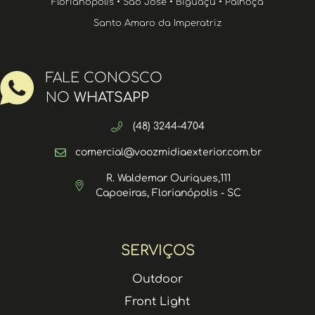
Florianópolis • São José • Biguaçu • Palhoça
Santo Amaro da Imperatriz
FALE CONOSCO
NO
WHATSAPP
(48) 3244-4704
comercial@voozmidiaexterior.com.br
R. Waldemar Ouriques,111
Capoeiras, Florianópolis - SC
SERVIÇOS
Outdoor
Front Light