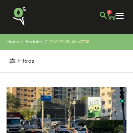
0
/
/
Home
Produtos
-27.602288;-48.670118
Filtros