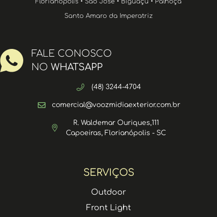
Florianópolis • São José • Biguaçu • Palhoça
Santo Amaro da Imperatriz
FALE CONOSCO
NO
WHATSAPP
(48) 3244-4704
comercial@voozmidiaexterior.com.br
R. Waldemar Ouriques,111
Capoeiras, Florianópolis - SC
SERVIÇOS
Outdoor
Front Light