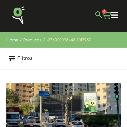
0
/
/
Home
Produtos
-27.6020098;-48.6017987
Filtros