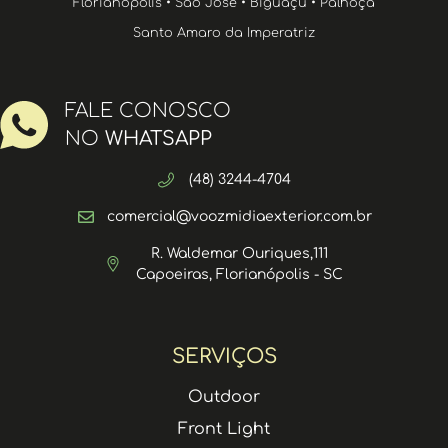
Florianópolis • São José • Biguaçu • Palhoça
Santo Amaro da Imperatriz
FALE CONOSCO
NO
WHATSAPP
(48) 3244-4704
comercial@voozmidiaexterior.com.br
R. Waldemar Ouriques,111
Capoeiras, Florianópolis - SC
SERVIÇOS
Outdoor
Front Light