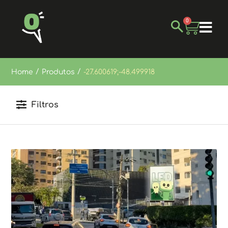
0
/
/
Home
Produtos
-27.600619;-48.499918
Filtros