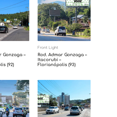
Front Light
r Gonzaga –
Rod. Admar Gonzaga –
Itacorubi –
is (92)
Florianópolis (93)