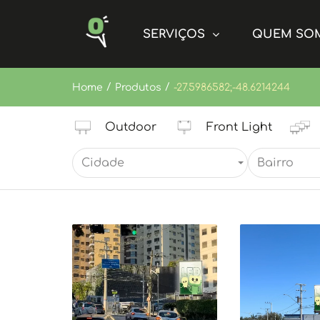
SERVIÇOS
QUEM SO
/
/
Home
Produtos
-27.5986582;-48.6214244
Outdoor
Front Light
Cidade
Bairro