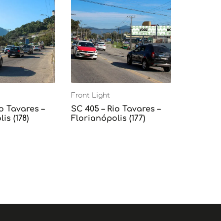
Front Light
o Tavares –
SC 405 – Rio Tavares –
is (178)
Florianópolis (177)