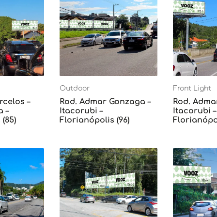
Outdoor
Front Light
rcelos –
Rod. Admar Gonzaga –
Rod. Adma
 –
Itacorubi –
Itacorubi –
 (85)
Florianópolis (96)
Florianópol