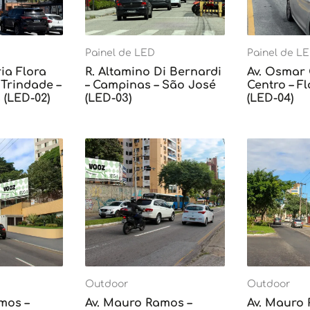
Painel de LED
Painel de L
ia Flora
R. Altamino Di Bernardi
Av. Osmar
Trindade –
– Campinas – São José
Centro – F
 (LED-02)
(LED-03)
(LED-04)
Outdoor
Outdoor
mos –
Av. Mauro Ramos –
Av. Mauro