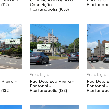
ceição –
Conceição – Lagoa da
Parque Sã
(112)
Conceição –
Florianópol
Florianópolis (1080)
Front Light
Front Light
Vieira –
Rua Dep. Edu Vieira –
Rua Dep. E
Pantanal –
Pantanal –
(132)
Florianópolis (133)
Florianópol