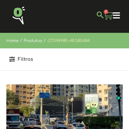
0
/
/
Home
Produtos
-27.594989;-48.580484
Filtros