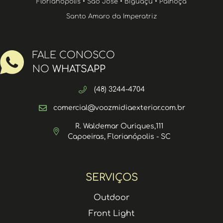
Florianópolis • São José • Biguaçu • Palhoça
Santo Amaro da Imperatriz
FALE CONOSCO
NO
WHATSAPP
(48) 3244-4704
comercial@voozmidiaexterior.com.br
R. Waldemar Ouriques,111
Capoeiras, Florianópolis - SC
SERVIÇOS
Outdoor
Front Light