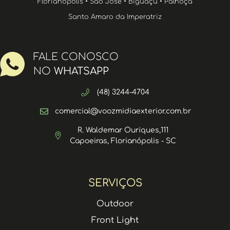
Florianópolis • São José • Biguaçu • Palhoça
Santo Amaro da Imperatriz
FALE CONOSCO
NO
WHATSAPP
(48) 3244-4704
comercial@voozmidiaexterior.com.br
R. Waldemar Ouriques,111
Capoeiras, Florianópolis - SC
SERVIÇOS
Outdoor
Front Light