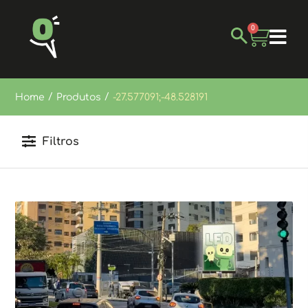
0
/
/
Home
Produtos
-27.577091;-48.528191
Filtros