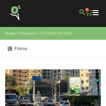
0
/
/
Home
Produtos
-27.570749;-48.512701
Filtros