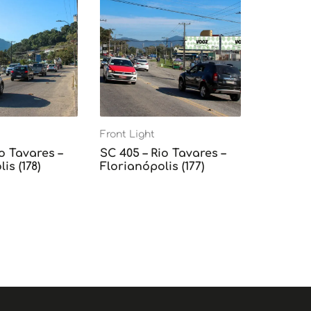
Front Light
o Tavares –
SC 405 – Rio Tavares –
is (178)
Florianópolis (177)