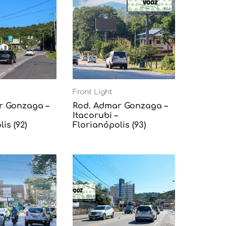
Front Light
r Gonzaga –
Rod. Admar Gonzaga –
Itacorubi –
is (92)
Florianópolis (93)