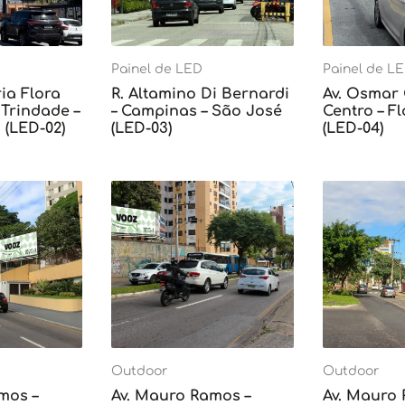
Painel de LED
Painel de L
ia Flora
R. Altamino Di Bernardi
Av. Osmar
Trindade –
– Campinas – São José
Centro – F
 (LED-02)
(LED-03)
(LED-04)
Outdoor
Outdoor
mos –
Av. Mauro Ramos –
Av. Mauro