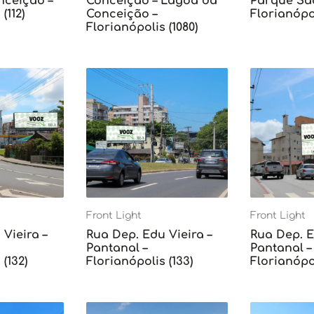
ceição –
Conceição – Lagoa da
Parque Sã
(112)
Conceição –
Florianópol
Florianópolis (1080)
Front Light
Front Light
Vieira –
Rua Dep. Edu Vieira –
Rua Dep. E
Pantanal –
Pantanal –
(132)
Florianópolis (133)
Florianópol