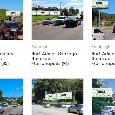
Outdoor
Front Light
rcelos –
Rod. Admar Gonzaga –
Rod. Adma
 –
Itacorubi –
Itacorubi –
 (85)
Florianópolis (96)
Florianópol