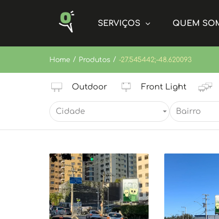
SERVIÇOS
QUEM SO
/
/
Home
Produtos
-27.545442;-48.620093
Outdoor
Front Light
Cidade
Bairro