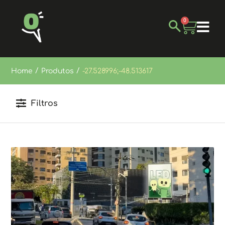
0
/
/
Home
Produtos
-27.528996;-48.513617
Filtros