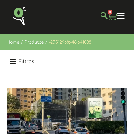
0
/
/
Home
Produtos
-27.512968;-48.641038
Filtros