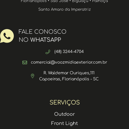
Florianópolis • São José • Biguaçu • Palhoça
Santo Amaro da Imperatriz
FALE CONOSCO
NO
WHATSAPP
(48) 3244-4704
comercial@voozmidiaexterior.com.br
R. Waldemar Ouriques,111
Capoeiras, Florianópolis - SC
SERVIÇOS
Outdoor
Front Light