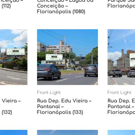
ceição –
Conceição – Lagoa da
Parque Sã
(112)
Conceição –
Florianópol
Florianópolis (1080)
Front Light
Front Light
Vieira –
Rua Dep. Edu Vieira –
Rua Dep. E
Pantanal –
Pantanal –
(132)
Florianópolis (133)
Florianópol