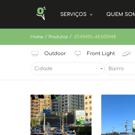
SERVIÇOS
QUEM SO
/
/
Home
Produtos
-27.49495;-48.505948
Outdoor
Front Light
Cidade
Bairro