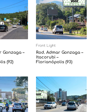
Front Light
r Gonzaga –
Rod. Admar Gonzaga –
Itacorubi –
is (92)
Florianópolis (93)