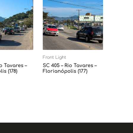
Front Light
o Tavares –
SC 405 – Rio Tavares –
is (178)
Florianópolis (177)