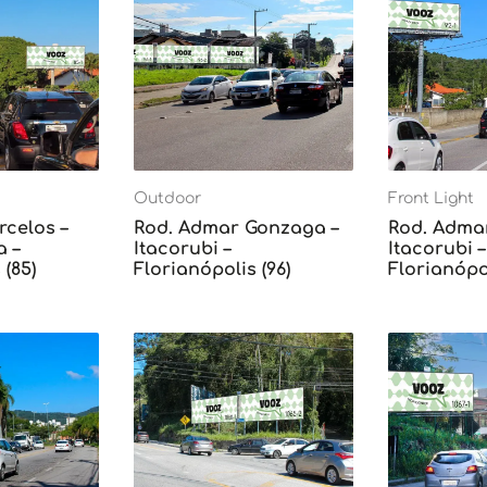
Outdoor
Front Light
rcelos –
Rod. Admar Gonzaga –
Rod. Adma
 –
Itacorubi –
Itacorubi –
 (85)
Florianópolis (96)
Florianópol