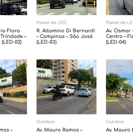
Painel de LED
Painel de L
ia Flora
R. Altamino Di Bernardi
Av. Osmar
Trindade –
– Campinas – São José
Centro – F
 (LED-02)
(LED-03)
(LED-04)
Outdoor
Outdoor
mos –
Av. Mauro Ramos –
Av. Mauro