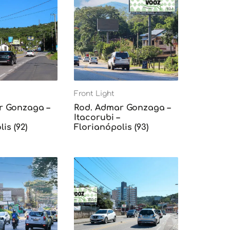
Front Light
r Gonzaga –
Rod. Admar Gonzaga –
Itacorubi –
is (92)
Florianópolis (93)