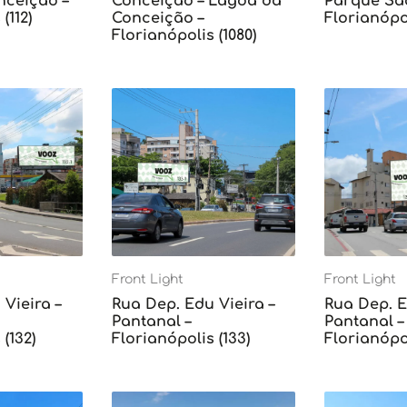
ceição –
Conceição – Lagoa da
Parque Sã
(112)
Conceição –
Florianópol
Florianópolis (1080)
Front Light
Front Light
Vieira –
Rua Dep. Edu Vieira –
Rua Dep. E
Pantanal –
Pantanal –
(132)
Florianópolis (133)
Florianópol