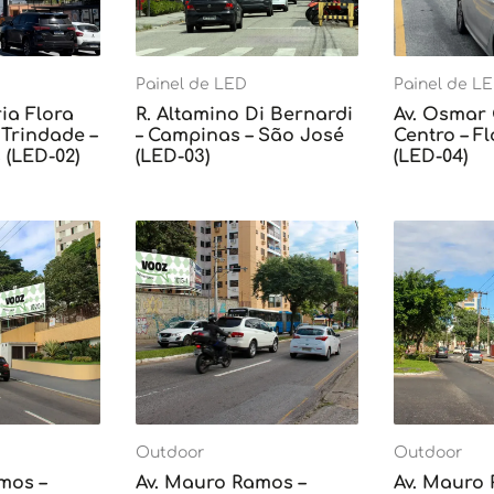
Painel de LED
Painel de L
ia Flora
R. Altamino Di Bernardi
Av. Osmar
Trindade –
– Campinas – São José
Centro – F
 (LED-02)
(LED-03)
(LED-04)
Outdoor
Outdoor
mos –
Av. Mauro Ramos –
Av. Mauro