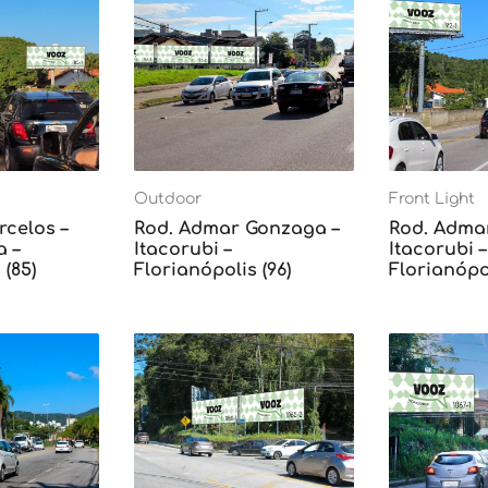
Outdoor
Front Light
rcelos –
Rod. Admar Gonzaga –
Rod. Adma
 –
Itacorubi –
Itacorubi –
 (85)
Florianópolis (96)
Florianópol