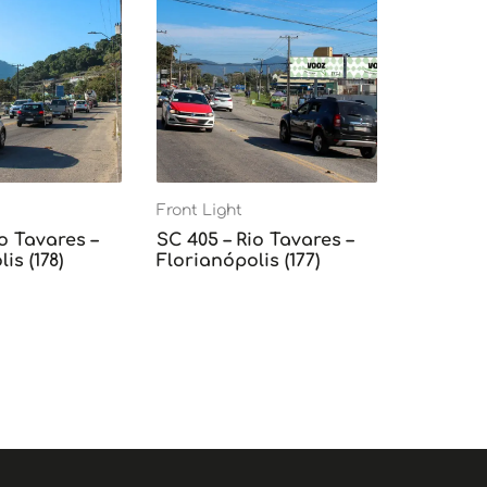
Front Light
o Tavares –
SC 405 – Rio Tavares –
is (178)
Florianópolis (177)