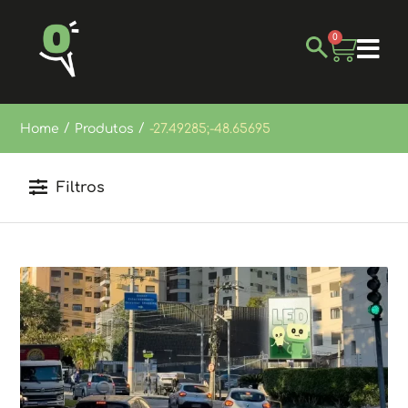
0
/
/
Home
Produtos
-27.49285;-48.65695
Filtros