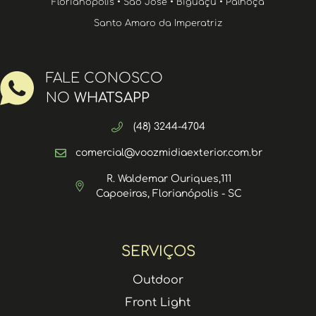
Florianópolis • São José • Biguaçu • Palhoça
Santo Amaro da Imperatriz
FALE CONOSCO
NO
WHATSAPP
(48) 3244-4704
comercial@voozmidiaexterior.com.br
R. Waldemar Ouriques,111
Capoeiras, Florianópolis - SC
SERVIÇOS
Outdoor
Front Light