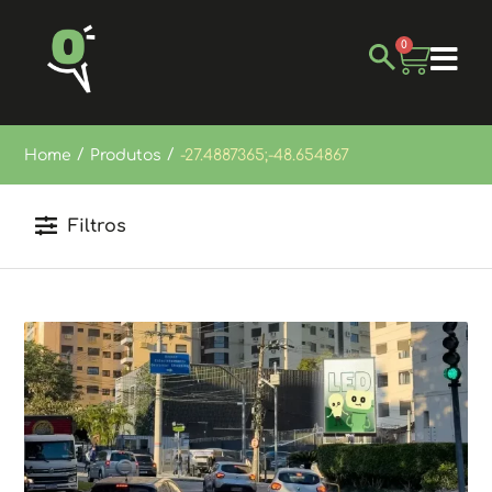
0
/
/
Home
Produtos
-27.4887365;-48.654867
Filtros