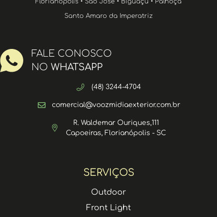
Florianópolis • São José • Biguaçu • Palhoça
Santo Amaro da Imperatriz
FALE CONOSCO
NO
WHATSAPP
(48) 3244-4704
comercial@voozmidiaexterior.com.br
R. Waldemar Ouriques,111
Capoeiras, Florianópolis - SC
SERVIÇOS
Outdoor
Front Light