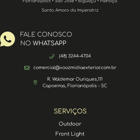
Florianópolis • São José • Biguaçu • Palhoça
Santo Amaro da Imperatriz
FALE CONOSCO
NO
WHATSAPP
(48) 3244-4704
comercial@voozmidiaexterior.com.br
R. Waldemar Ouriques,111
Capoeiras, Florianópolis - SC
SERVIÇOS
Outdoor
Front Light