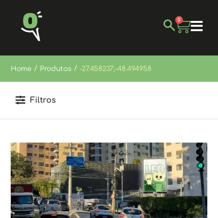
0
/
/
Home
Produtos
-27.458237;-48.494958
Filtros