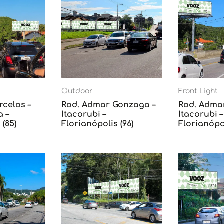
Outdoor
Front Light
rcelos –
Rod. Admar Gonzaga –
Rod. Adma
 –
Itacorubi –
Itacorubi –
 (85)
Florianópolis (96)
Florianópol