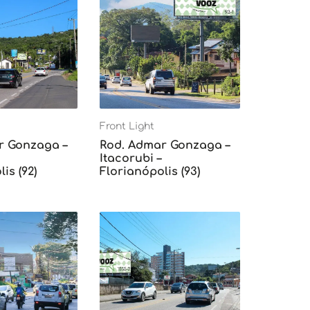
Front Light
r Gonzaga –
Rod. Admar Gonzaga –
Itacorubi –
is (92)
Florianópolis (93)