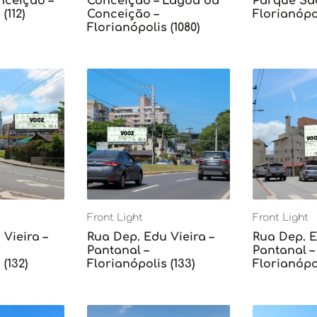
ceição –
Conceição – Lagoa da
Parque Sã
(112)
Conceição –
Florianópol
Florianópolis (1080)
Front Light
Front Light
Vieira –
Rua Dep. Edu Vieira –
Rua Dep. E
Pantanal –
Pantanal –
(132)
Florianópolis (133)
Florianópol