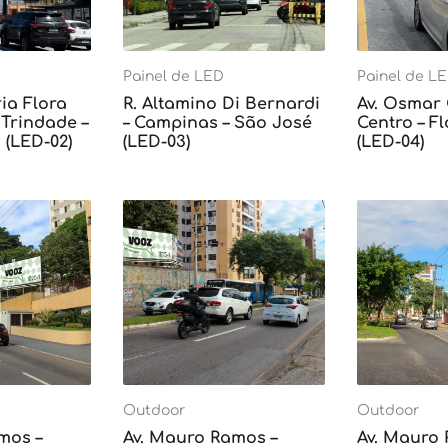
Painel de LED
Painel de L
ia Flora
R. Altamino Di Bernardi
Av. Osmar
Trindade –
– Campinas – São José
Centro – F
 (LED-02)
(LED-03)
(LED-04)
Outdoor
Outdoor
mos –
Av. Mauro Ramos –
Av. Mauro