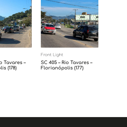
Front Light
o Tavares –
SC 405 – Rio Tavares –
is (178)
Florianópolis (177)