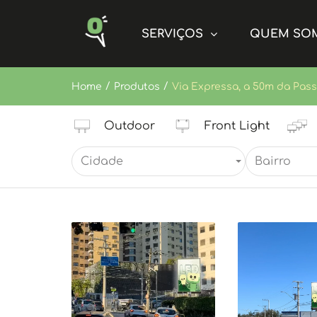
SERVIÇOS
QUEM SO
/
/
Home
Produtos
Via Expressa, a 50m da Passa
Outdoor
Front Light
Cidade
Bairro