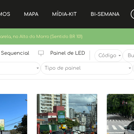
MOS
MAPA
MÍDIA-KIT
BI-SEMANA
rela, no Alto do Morro (Sentido BR 101)
Sequencial
Painel de LED
Código
Tipo de painel