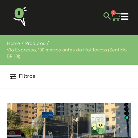
0
/
/
Home
Produtos
Via Expressa, 100 metros antes da Hai Toyota (Sentido
BR 101)
Filtros