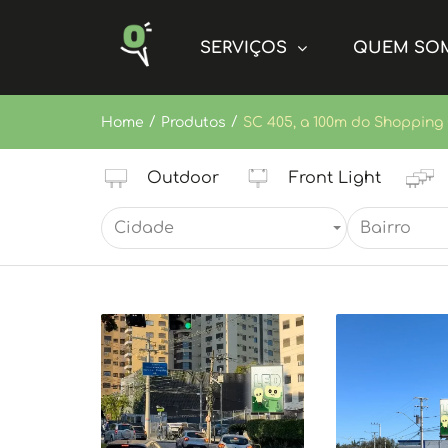
SERVIÇOS
QUEM SO
/
/
Home
Produtos
SC 405, a 100m do Shopping 
Outdoor
Front Light
Cidade
Bairro