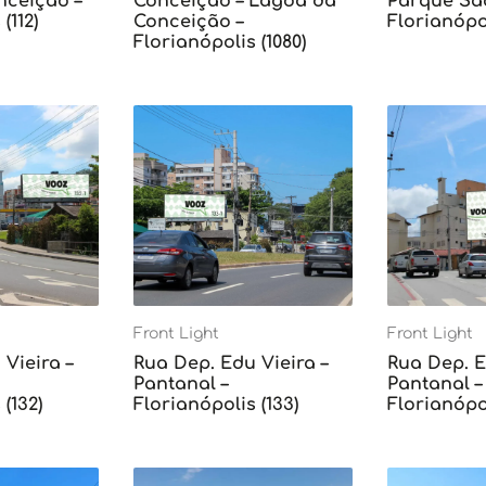
ceição –
Conceição – Lagoa da
Parque Sã
(112)
Conceição –
Florianópol
Florianópolis (1080)
Front Light
Front Light
Vieira –
Rua Dep. Edu Vieira –
Rua Dep. E
Pantanal –
Pantanal –
(132)
Florianópolis (133)
Florianópol