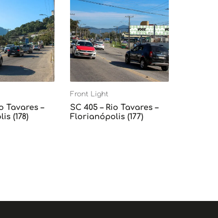
Front Light
o Tavares –
SC 405 – Rio Tavares –
is (178)
Florianópolis (177)