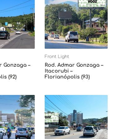
Front Light
r Gonzaga –
Rod. Admar Gonzaga –
Itacorubi –
is (92)
Florianópolis (93)