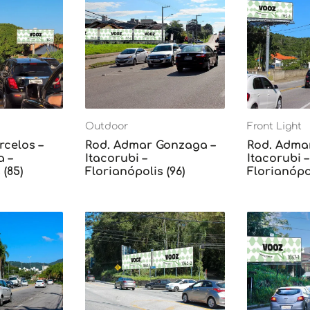
Outdoor
Front Light
rcelos –
Rod. Admar Gonzaga –
Rod. Adma
 –
Itacorubi –
Itacorubi –
 (85)
Florianópolis (96)
Florianópol