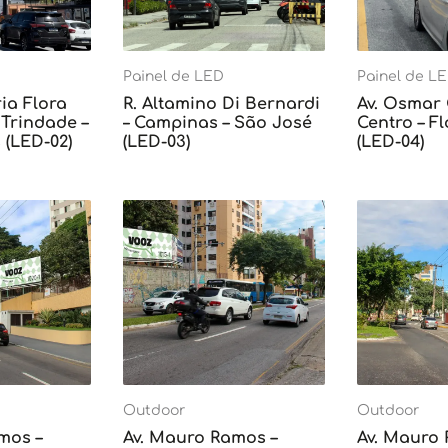
Painel de LED
Painel de L
ia Flora
R. Altamino Di Bernardi
Av. Osmar
Trindade –
– Campinas – São José
Centro – F
 (LED-02)
(LED-03)
(LED-04)
Outdoor
Outdoor
mos –
Av. Mauro Ramos –
Av. Mauro