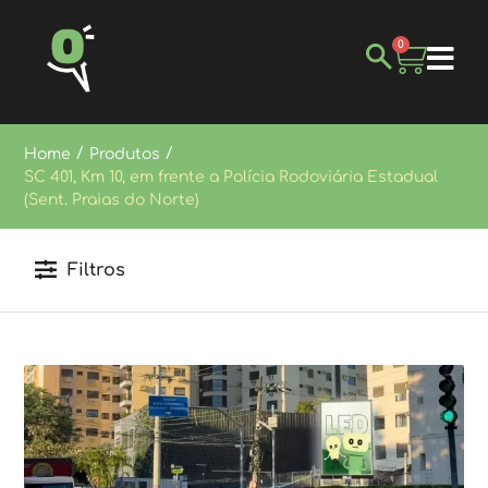
0
/
/
Home
Produtos
SC 401, Km 10, em frente a Polícia Rodoviária Estadual
(Sent. Praias do Norte)
Filtros