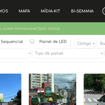
MOS
MAPA
MÍDIA-KIT
BI-SEMANA
e Jurerê Internacional (Sent. Centro)
Sequencial
Painel de LED
Código
Tipo de painel