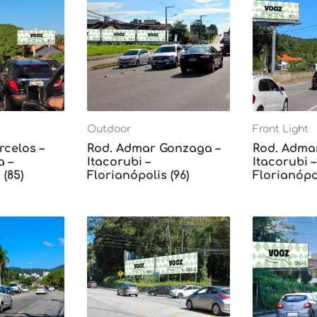
Outdoor
Front Light
rcelos –
Rod. Admar Gonzaga –
Rod. Adma
 –
Itacorubi –
Itacorubi –
 (85)
Florianópolis (96)
Florianópol