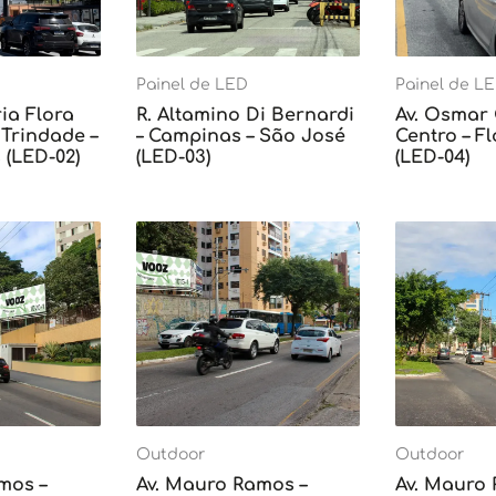
Painel de LED
Painel de L
ia Flora
R. Altamino Di Bernardi
Av. Osmar
Trindade –
– Campinas – São José
Centro – F
 (LED-02)
(LED-03)
(LED-04)
Outdoor
Outdoor
mos –
Av. Mauro Ramos –
Av. Mauro