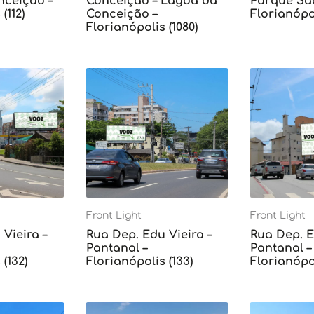
ceição –
Conceição – Lagoa da
Parque Sã
(112)
Conceição –
Florianópol
Florianópolis (1080)
Front Light
Front Light
Vieira –
Rua Dep. Edu Vieira –
Rua Dep. E
Pantanal –
Pantanal –
(132)
Florianópolis (133)
Florianópol