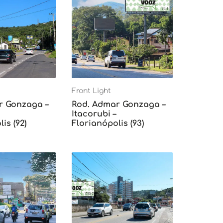
Front Light
r Gonzaga –
Rod. Admar Gonzaga –
Itacorubi –
is (92)
Florianópolis (93)