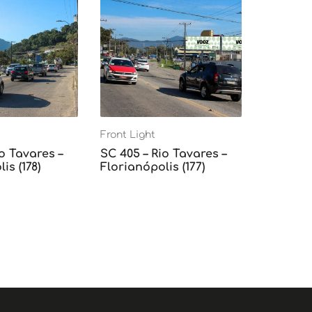
Front Light
o Tavares –
SC 405 – Rio Tavares –
is (178)
Florianópolis (177)