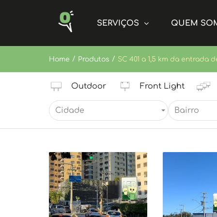
SERVIÇOS
QUEM SO
/
/
Home
Produtos
SC 401 a 1,5 km da entrada d
Outdoor
Front Light
Cidade
Bairro