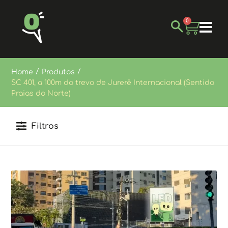
0
/
/
Home
Produtos
SC 401, a 100m do trevo de Jurerê Internacional (Sentido
Praias do Norte)
Filtros