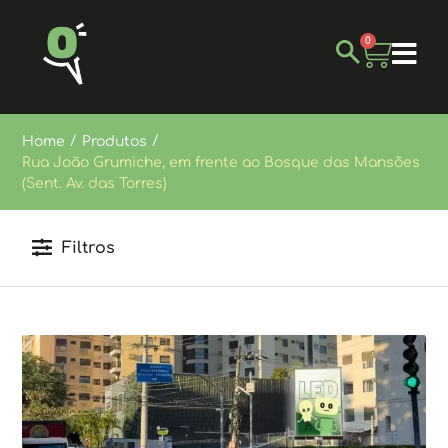
0
/
/
Home
Produtos
Rua João Grumiche, em frente ao Bosque das Mansões
(Sent. Av. das Torres)
Filtros