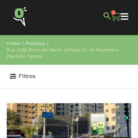
0
/
/
Home
Produtos
Rua João Born, em frente a Praça XV de Novembro
(Sentido Centro)
Filtros