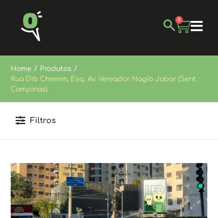
0
/
/
Home
Produtos
Rua Dib Cherem, Esq. Av. Vereador Nagib Jabor (Sent.
Campinas)
Filtros