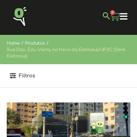
0
/
/
Home
Produtos
Rua Dep. Edu Vieira, no trevo da Eletrosul/UFSC (Sent.
Eletrosul)
Filtros