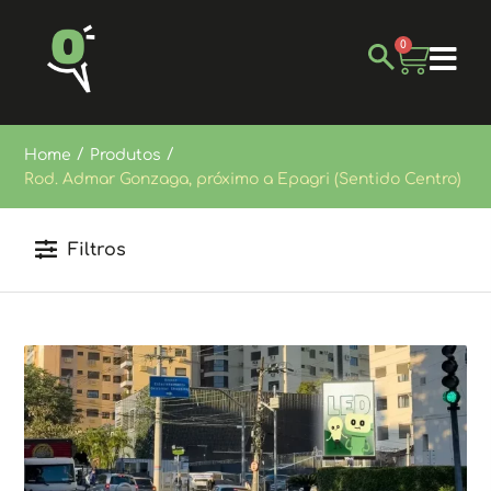
0
/
/
Home
Produtos
Rod. Admar Gonzaga, próximo a Epagri (Sentido Centro)
Filtros