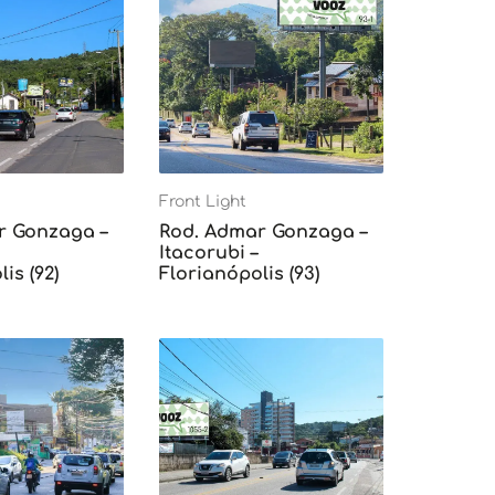
Front Light
r Gonzaga –
Rod. Admar Gonzaga –
Itacorubi –
is (92)
Florianópolis (93)