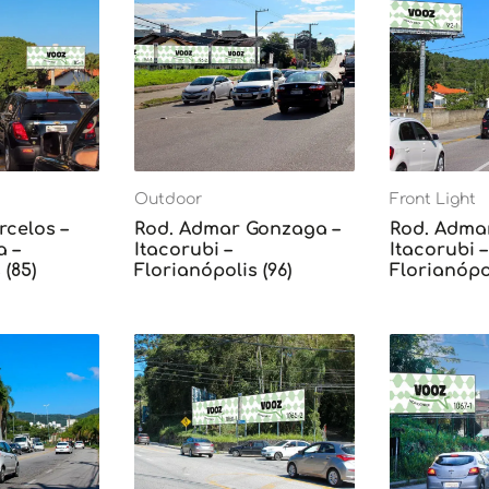
Outdoor
Front Light
rcelos –
Rod. Admar Gonzaga –
Rod. Adma
 –
Itacorubi –
Itacorubi –
 (85)
Florianópolis (96)
Florianópol