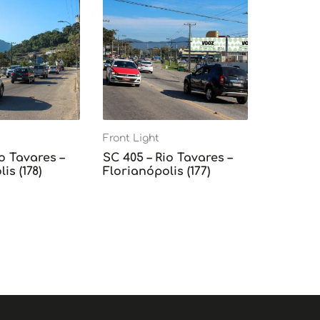
Front Light
o Tavares –
SC 405 – Rio Tavares –
is (178)
Florianópolis (177)