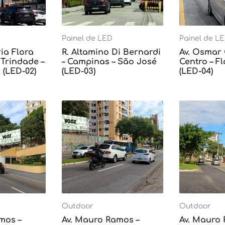
Painel de LED
Painel de L
ia Flora
R. Altamino Di Bernardi
Av. Osmar
Trindade –
– Campinas – São José
Centro – F
 (LED-02)
(LED-03)
(LED-04)
Outdoor
Outdoor
mos –
Av. Mauro Ramos –
Av. Mauro