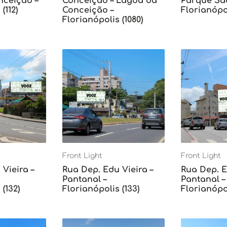
ceição –
Conceição – Lagoa da
Parque Sã
(112)
Conceição –
Florianópol
Florianópolis (1080)
Front Light
Front Light
Vieira –
Rua Dep. Edu Vieira –
Rua Dep. E
Pantanal –
Pantanal –
(132)
Florianópolis (133)
Florianópol