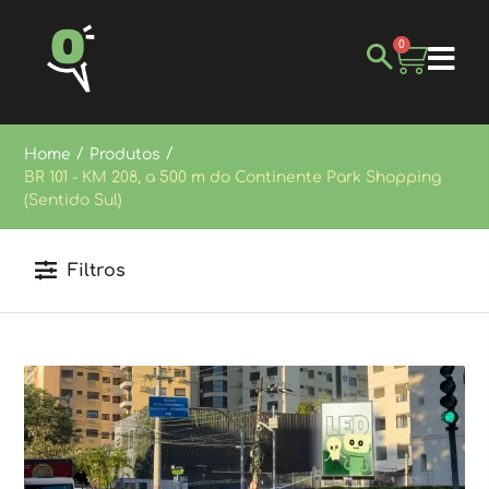
0
/
/
Home
Produtos
BR 101 - KM 208, a 500 m do Continente Park Shopping
(Sentido Sul)
Filtros