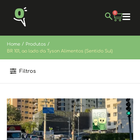
0
/
/
Home
Produtos
BR 101, ao lado da Tyson Alimentos (Sentido Sul)
Filtros